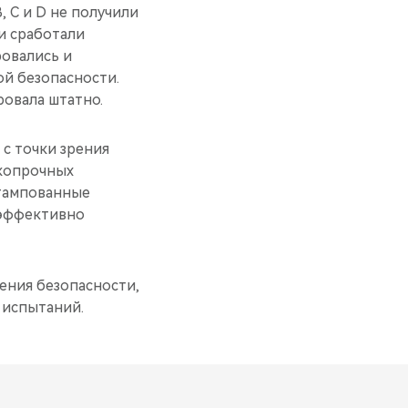
, C и D не получили
и сработали
ровались и
ой безопасности.
ровала штатно.
с точки зрения
окопрочных
штампованные
 эффективно
ения безопасности,
 испытаний.