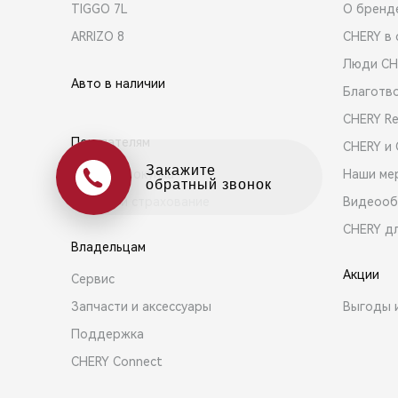
TIGGO 7L
О бренд
ARRIZO 8
CHERY в 
Люди CH
Авто в наличии
Благотв
CHERY R
Покупателям
CHERY и
Оцените свой авто
Выбор и покупка
Наши ме
в обмен на новый
Кредит и страхование
Видеооб
CHERY д
Владельцам
Акции
Сервис
Запчасти и аксессуары
Выгоды 
Поддержка
CHERY Connect