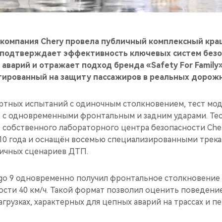
 компания Chery провела публичный комплексный кра
е подтверждает эффективность ключевых систем безо
аварий и отражает подход бренда «Safety For Family
нтированный на защиту пассажиров в реальных дорожн
артных испытаний с одиночным столкновением, тест мо
с одновременными фронтальным и задним ударами. Те
 собственного лабораторного центра безопасности Chery
10 года и оснащён восемью специализированными трека
ичных сценариев ДТП.
go 9 одновременно получил фронтальное столкновение 
рости 40 км/ч. Такой формат позволил оценить поведени
рузках, характерных для цепных аварий на трассах и пе