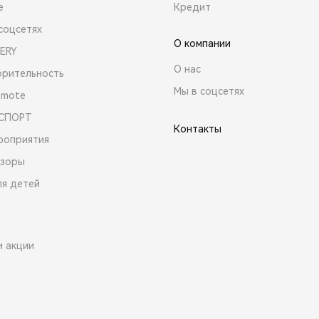
е
Кредит
соцсетях
О компании
ERY
О нас
орительность
Мы в соцсетях
emote
 СПОРТ
Контакты
роприятия
зоры
ля детей
и акции