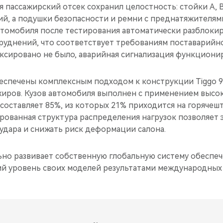
 пассажирский отсек сохранил целостность: стойки A, B
й, а подушки безопасности и ремни с преднатяжителям
втомобиля после тестирования автоматически разблоки
труднений, что соответствует требованиям поставарийн
ксировано не было, аварийная сигнализация функциони
еспечены комплексным подходом к конструкции Tiggo 9 
жиров. Кузов автомобиля выполнен с применением выс
 составляет 85%, из которых 21% приходится на горяче
рованная структура распределения нагрузок позволяет
удара и снижать риск деформации салона.
ьно развивает собственную глобальную систему обеспеч
й уровень своих моделей результатами международных