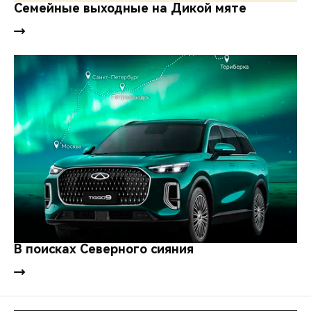
CHERY REMOTE
Семейные выходные на Дикой мяте
CHERY И СПОРТ
НАШИ МЕРОПРИЯТИЯ
ВИДЕООБЗОРЫ
CHERY ДЛЯ ДЕТЕЙ
В поисках Северного сияния