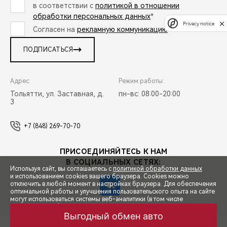
в соответствии с
политикой в отношении
обработки персональных данных
*
Privacy notice
Согласен на
рекламную коммуникацию
*
ПОДПИСАТЬСЯ
Адрес:
Режим работы:
Тольятти, ул. Заставная, д.
пн-вс: 08:00-20:00
3
+7 (848) 269-70-70
ПРИСОЕДИНЯЙТЕСЬ К НАМ
В СОЦИАЛЬНЫХ СЕТЯХ:
Используя сайт, вы соглашаетесь с
политикой обработки данных
и использованием cookies вашего браузера. Cookies можно
отключить в любой момент в настройках браузера. Для обеспечения
оптимальной работы и улучшения пользовательского опыта на сайте
могут использоваться системы веб-аналитики (в том числе
СПЕЦПРЕДЛОЖЕНИЯ
Яндекс.Метрика). Продолжая использование сайта, Вы соглашаетесь
с применением указанных технологий и размещением cookie-
Выгодный обмен авто
файлов.