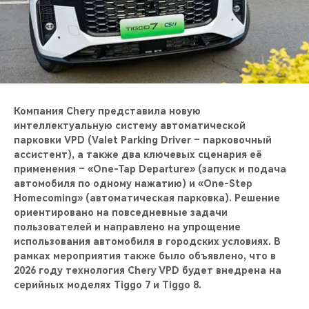
CHERY REMOTE
CHERY И СПОРТ
НАШИ МЕРОПРИЯТИЯ
ВИДЕООБЗОРЫ
Компания Chery представила новую
интеллектуальную систему автоматической
парковки VPD (Valet Parking Driver – парковочный
CHERY ДЛЯ ДЕТЕЙ
ассистент), а также два ключевых сценария её
применения – «One-Tap Departure» (запуск и подача
автомобиля по одному нажатию) и «One-Step
Homecoming» (автоматическая парковка). Решение
ориентировано на повседневные задачи
пользователей и направлено на упрощение
использования автомобиля в городских условиях. В
рамках мероприятия также было объявлено, что в
2026 году технология Chery VPD будет внедрена на
серийных моделях Tiggo 7 и Tiggo 8.