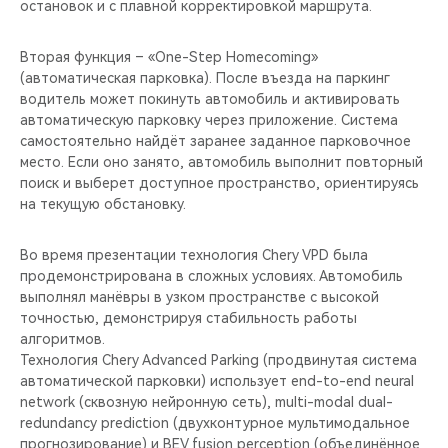
остановок и с плавной корректировкой маршрута.
Вторая функция – «One-Step Homecoming»
(автоматическая парковка). После въезда на паркинг
водитель может покинуть автомобиль и активировать
автоматическую парковку через приложение. Система
самостоятельно найдёт заранее заданное парковочное
место. Если оно занято, автомобиль выполнит повторный
поиск и выберет доступное пространство, ориентируясь
на текущую обстановку.
Во время презентации технология Chery VPD была
продемонстрирована в сложных условиях. Автомобиль
выполнял манёвры в узком пространстве с высокой
точностью, демонстрируя стабильность работы
алгоритмов.
Технология Chery Advanced Parking (продвинутая система
автоматической парковки) использует end-to-end neural
network (сквозную нейронную сеть), multi-modal dual-
redundancy prediction (двухконтурное мультимодальное
прогнозирование) и BEV fusion perception (объединённое