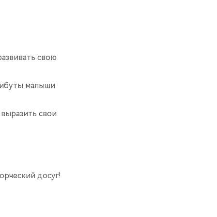
развивать свою
трибуты малыши
 выразить свои
орческий досуг!