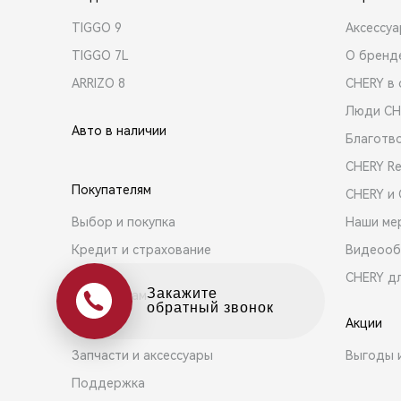
TIGGO 9
Аксессу
TIGGO 7L
О бренд
ARRIZO 8
CHERY в 
Люди CH
Авто в наличии
Благотв
CHERY R
Покупателям
CHERY и
Выбор и покупка
Наши ме
Кредит и страхование
Видеооб
CHERY д
Оцените свой авто
Владельцам
в обмен на новый
Акции
Сервис
Запчасти и аксессуары
Выгоды 
Поддержка