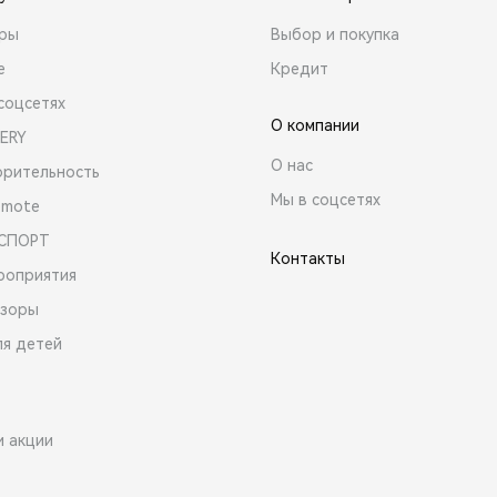
ары
Выбор и покупка
е
Кредит
соцсетях
О компании
ERY
О нас
орительность
Мы в соцсетях
emote
 СПОРТ
Контакты
роприятия
зоры
ля детей
и акции