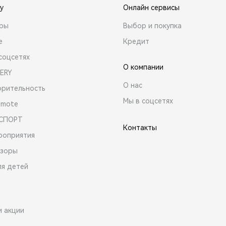
y
Онлайн сервисы
ары
Выбор и покупка
е
Кредит
соцсетях
О компании
ERY
О нас
орительность
Мы в соцсетях
emote
 СПОРТ
Контакты
роприятия
зоры
ля детей
и акции