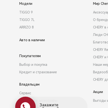
Модели
Мир Cher
TIGGO 9
Аксессу
TIGGO 7L
О бренд
ARRIZO 8
CHERY в 
Люди CH
Авто в наличии
Благотв
CHERY R
Покупателям
CHERY и
Выбор и покупка
Наши ме
Кредит и страхование
Видеооб
CHERY д
Владельцам
Акции
Сервис
Запчасти и аксессуары
Выгоды 
Закажите
Поддержка