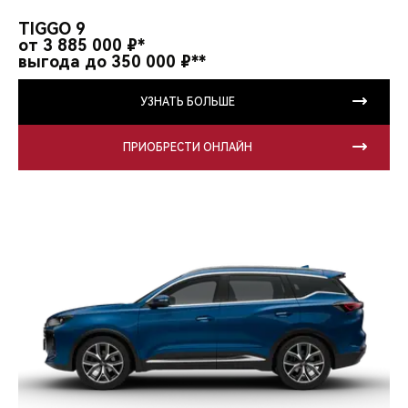
CHERY REMOTE
TIGGO 9
от 3 885 000 ₽*
CHERY И СПОРТ
выгода до 350 000 ₽**
НАШИ МЕРОПРИЯТИЯ
УЗНАТЬ БОЛЬШЕ
ВИДЕООБЗОРЫ
ПРИОБРЕСТИ ОНЛАЙН
CHERY ДЛЯ ДЕТЕЙ