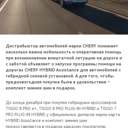
CHERY REMOTE
CHERY И СПОРТ
НАШИ МЕРОПРИЯТИЯ
ВИДЕООБЗОРЫ
Дистрибьютор автомобилей марки CHERY понимает
насколько важна мобильность и оперативная помощь
при возникновении внештатной ситуации на дороге и
CHERY ДЛЯ ДЕТЕЙ
с заботой объявляет о запуске программы помощи на
дорогах CHERY HYBRID Assistance для автомобилей с
гибридной силовой установкой. А для того, чтобы
предновогодняя покупка была в удовольствие –
комплект зимних шин в подарок.
До конца декабря при покупке гибридных кроссоверов
TIGGO 8 PRO e+, TIGGO 8 PRO PLUG-IN HYBRID и TIGGO 7
PRO PLUG-IN HYBRID у официальных дилеров марки карта
HYBRID Assistance и комплект зимних шин
предоставляются в подарок каждому покупателю.